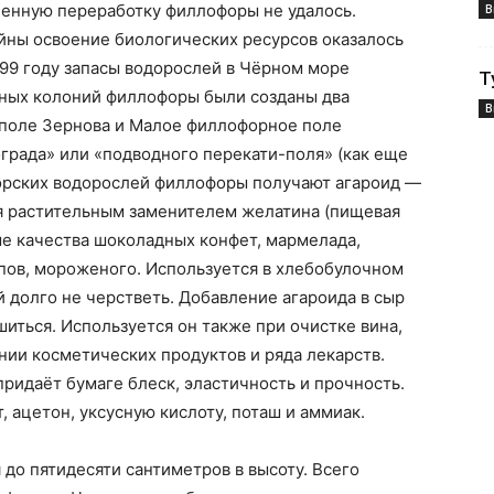
енную переработку филлофоры не удалось.
В
йны освоение биологических ресурсов оказалось
99 году запасы водорослей в Чёрном море
Т
рупных колоний филлофоры были созданы два
В
поле Зернова и Малое филлофорное поле
рада» или «подводного перекати-поля» (как еще
орских водорослей филлофоры получают агароид —
я растительным заменителем желатина (пищевая
ые качества шоколадных конфет, мармелада,
ропов, мороженого. Используется в хлебобулочном
 долго не черстветь. Добавление агароида в сыр
иться. Используется он также при очистке вина,
нии косметических продуктов и ряда лекарств.
ридаёт бумаге блеск, эластичность и прочность.
 ацетон, уксусную кислоту, поташ и аммиак.
 до пятидесяти сантиметров в высоту. Всего