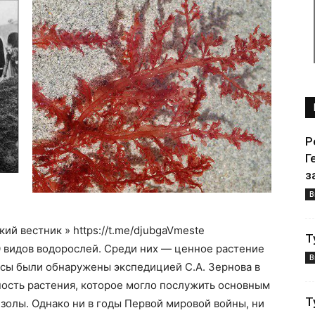
Р
Г
з
В
й вестник » https://t.me/djubgaVmeste
Т
 видов водорослей. Среди них — ценное растение
В
сы были обнаружены экспедицией С.А. Зернова в
нность растения, которое могло послужить основным
Т
золы. Однако ни в годы Первой мировой войны, ни