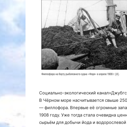
Социально-экологический канал»Джубгски
В Чёрном море насчитывается свыше 250
— филлофора. Впервые её огромные запа
1908 году. Уже тогда стала очевидна це
сырьём для добычи йода и водорослевой 