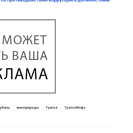
убань
минприроды
Туапсе
ТуапсеИнфо