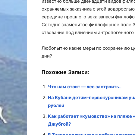
известно больше двенадцати видов филл
охраняемых заказника с этой водорослью
середине прошлого века запасы филлофо
Сегодня знаменитое филлофорное поле З
ствование под влиянием антропогенного 
Любопытно какие меры по сохранению це
дни?
Похожие Записи:
Что нам стоит — лес застроить…
На Кубани детям-первокурсникам уч
рублей
Как работает «кумовство» на пляже «
Джубгой?
В Туапсе включился в работу комите