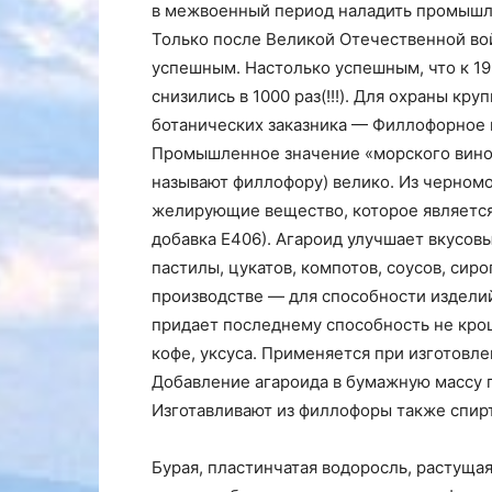
в межвоенный период наладить промышл
Только после Великой Отечественной во
успешным. Настолько успешным, что к 19
снизились в 1000 раз(!!!). Для охраны к
ботанических заказника — Филлофорное 
Промышленное значение «морского виног
называют филлофору) велико. Из черном
желирующие вещество, которое являетс
добавка Е406). Агароид улучшает вкусов
пастилы, цукатов, компотов, соусов, си
производстве — для способности изделий
придает последнему способность не крош
кофе, уксуса. Применяется при изготовле
Добавление агароида в бумажную массу п
Изготавливают из филлофоры также спирт,
Бурая, пластинчатая водоросль, растущая