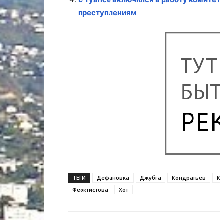
преступлениям
ТЕГИ
Дефановка
Джубга
Кондратьев
К
Феоктистова
Хот