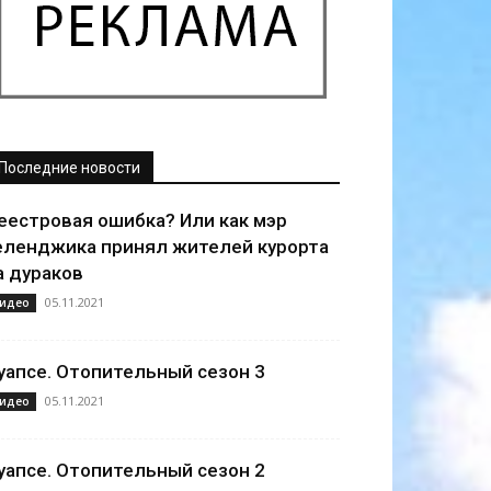
Последние новости
еестровая ошибка? Или как мэр
еленджика принял жителей курорта
а дураков
05.11.2021
идео
уапсе. Отопительный сезон 3
05.11.2021
идео
уапсе. Отопительный сезон 2