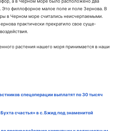
офор, а в Черном море было расположено два
. Это филлофорное малое поле и поле Зернова. В
ры в Чер­ном море считались неисчерпаемыми.
ернова практически прекратило свое суще­
воздействия.
нного растения нашего моря принимается в наши
астников спецоперации выплатят по 30 тысяч
Бухта счастья» в с. Бжид под знаменитой
т по противодействию коррупции и должностным