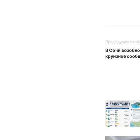
Предыдущая стат
В Сочи возобн
круизное сооб