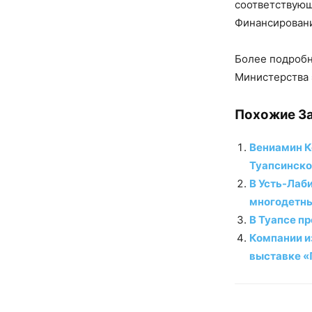
соответствующ
Финансировани
Более подробн
Министерства 
Похожие За
Вениамин К
Туапсинско
В Усть-Лаб
многодетн
В Туапсе п
Компании и
выставке «