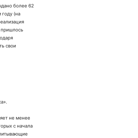
ыдано более 62
 году (на
реализация
х пришлось
годаря
ть свои
а».
ляет не менее
торых с начала
спитывающие