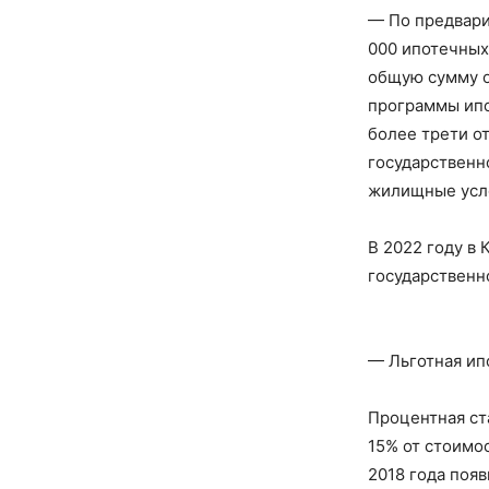
— По предвари
000 ипотечных
общую сумму о
программы ипо
более трети о
государственн
жилищные усло
В 2022 году в
государственн
— Льготная ип
Процентная ст
15% от стоимос
2018 года поя