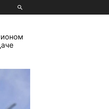
гионом
даче