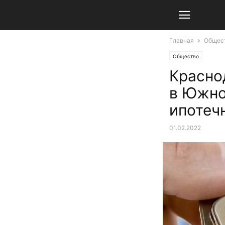
Главная
Общес
Общество
Красно
в Южно
ипотеч
01.02.2022