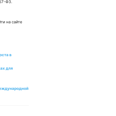
57-ФЗ.
ти на сайте
оста в
ках для
международной