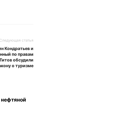
Следующая статья
ин Кондратьев и
нный по правам
Титов обсудили
акону о туризме
 нефтяной