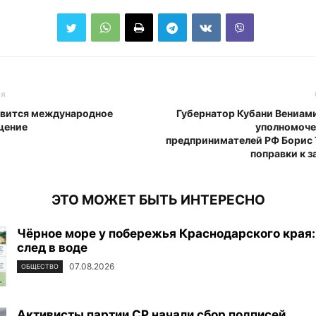
ья
овится международное
Губернатор Кубани Вениам
щение
уполномоче
предпринимателей РФ Борис 
поправки к з
ЭТО МОЖЕТ БЫТЬ ИНТЕРЕСНО
Чёрное море у побережья Краснодарского края:
след в воде
07.08.2026
ОБЩЕСТВО
Активисты партии СР начали сбор подписей