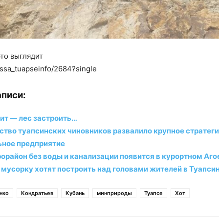
это выглядит
essa_tuapseinfo/2684?single
писи:
оит — лес застроить…
ство туапсинских чиновников развалило крупное стратег
ное предприятие
орайон без воды и канализации появится в курортном Аго
 мусорку хотят построить над головами жителей в Туапси
нко
Кондратьев
Кубань
минприроды
Туапсе
Хот