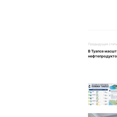
Предыдущая стат
В Туапсе масш
нефтепродукто