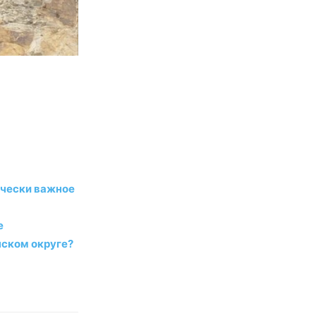
ически важное
е
нском округе?