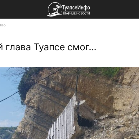
тво
 глава Туапсе смог…